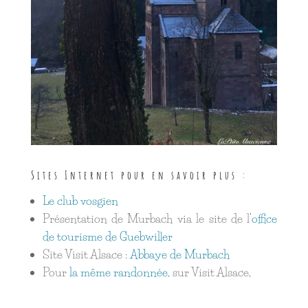
Sites Internet pour en savoir plus :
Le club vosgien
Présentation de Murbach via le site de l’
office
de tourisme de Guebwiller
Site Visit Alsace :
Abbaye de Murbach
Pour
la même randonnée
, sur Visit Alsace,