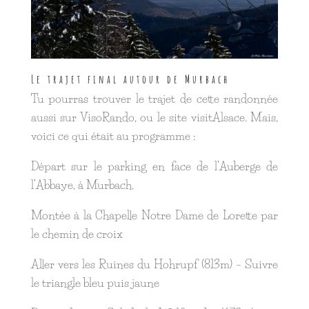
Le trajet final autour de Murbach
Tu pourras trouver le trajet de cette randonnée
aussi sur VisoRando, ou le site visitAlsace. Mais,
voici ce qui était au programme :
Départ sur le parking en face de l’Auberge de
l’Abbaye, à Murbach.
Montée à la Chapelle Notre Dame de Lorette par
le chemin de croix
Aller vers les Ruines du Hohrupf (813m) – Suivre
le triangle bleu puis jaune