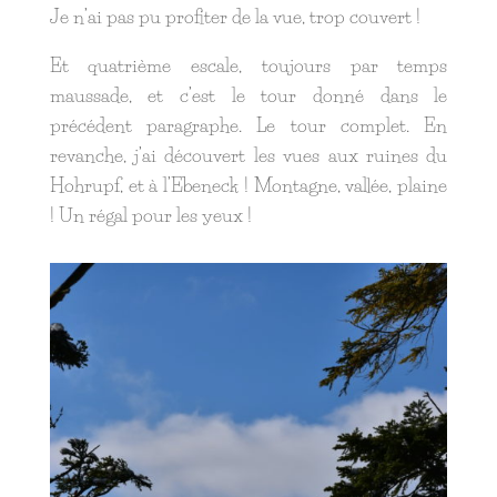
Je n’ai pas pu profiter de la vue, trop couvert !
Et quatrième escale, toujours par temps
maussade, et c’est le tour donné dans le
précédent paragraphe. Le tour complet. En
revanche, j’ai découvert les vues aux ruines du
Hohrupf, et à l’Ebeneck ! Montagne, vallée, plaine
! Un régal pour les yeux !