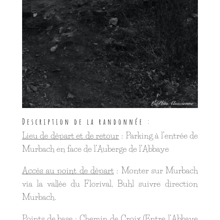
Description de la randonnée :
Lieu de départ et de retour
: Parking à l’entrée de
Murbach en face de l’Auberge de l’Abbaye
Accès au point de départ
: Monter sur Murbach
via la vallée du Florival, Buhl suivre direction
Murbach.
Points de base
: Chemin de Croix (Entre l’Abbaye