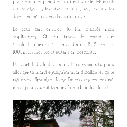
pour ensuite prendre la direction de Murbach
via ce chemin forestier puis un sentier sur les
derniers mètres avec la croix rouge.
Le tout fait environ 16 km d’après mon
application. Si tu trace le trajet sur
« calculitineraire » il m’a donné 15,29 km, et
1000m en montée et autant en descente.
De l’abri de Judenhut ou du Lieserwasen, tu peux
allonger ta marche jusqu’au Grand Ballon, et ça te
rajoutera 4km aller. Je ne l’ai pas encore réalisé,
mais ça ne saurait tarder. J’aime bien les défis !