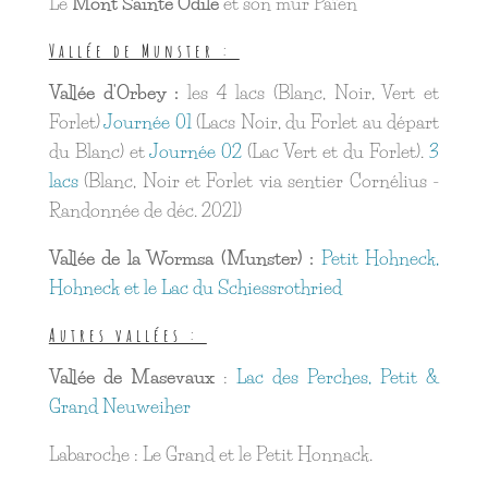
Le
Mont Sainte Odile
et son mur Païen
Vallée de Munster :
Vallée d'Orbey :
les 4 lacs (Blanc, Noir, Vert et
Forlet)
Journée 01
(Lacs Noir, du Forlet au départ
du Blanc) et
Journée 02
(Lac Vert et du Forlet).
3
lacs
(Blanc, Noir et Forlet via sentier Cornélius -
Randonnée de déc. 2021)
Vallée de la Wormsa (Munster) :
Petit Hohneck,
Hohneck et le Lac du Schiessrothried
Autres vallées :
Vallée de Masevaux
:
Lac des Perches, Petit &
Grand Neuweiher
Labaroche : Le Grand et le Petit Honnack.