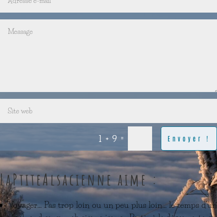
=
1 + 9
Envoyer !
LaPtiteAlsacienne aime :
Voyager… Pas trop loin ou un peu plus loin… le temps d’un