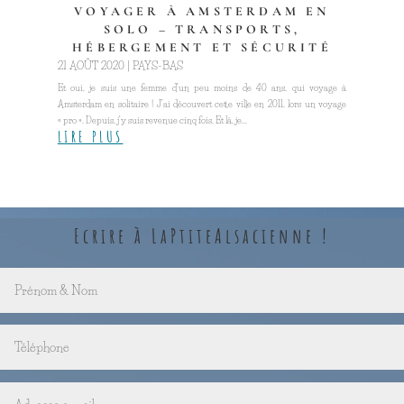
VOYAGER À AMSTERDAM EN
SOLO – TRANSPORTS,
HÉBERGEMENT ET SÉCURITÉ
21 AOÛT 2020
|
PAYS-BAS
Et oui, je suis une femme d’un peu moins de 40 ans, qui voyage à
Amsterdam en solitaire ! J’ai découvert cette ville en 2011, lors un voyage
« pro ». Depuis, j’y suis revenue cinq fois. Et là, je...
LIRE PLUS
Ecrire à LaPtiteAlsacienne !