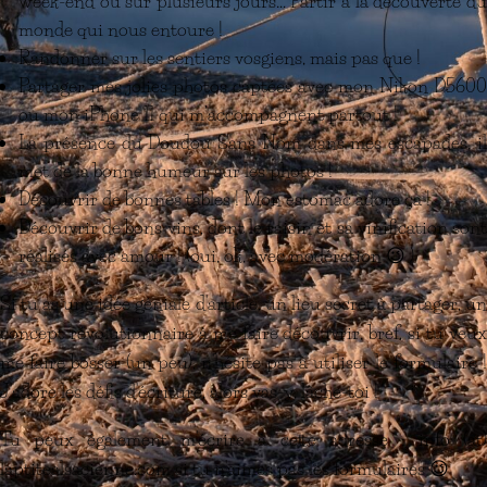
week-end ou sur plusieurs jours… Partir à la découverte du
monde qui nous entoure !
Randonner sur les sentiers vosgiens, mais pas que !
Partager mes jolies photos captées avec mon Nikon D5600
ou mon iPhone 11 qui m’accompagnent partout !
La présence du Doudou Sans Nom dans mes escapades, il
met de la bonne humeur sur les photos !
Découvrir de bonnes tables ! Mon estomac adore ça !
Découvrir de bons vins, dont le raisin et sa vinification sont
réalisés avec amour ! (oui, ok, avec modération 😉 )
Si tu as une idée géniale d'article, un lieu secret à partager, un
concept révolutionnaire à me faire découvrir, bref, si tu veux
me faire bosser (un peu), n'hésite pas à utiliser le formulaire !
J'adore les défis d'écriture, alors vas-y, lâche-toi !
Tu peux également m'écrire à cette adresse : info (at)
laptitealsacienne.com si tu n'aimes pas les formulaires 😉