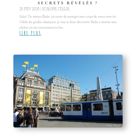
SECRETS RÉVÉLÉS ?
25 FÉV 2025
|
EUROPE
,
ITALIE
Salut ! De retour d'Italie, j'ai envie de partager mes coups de cœur avec toi.
Oublie les guides classiques, je vais te faire découvrir l'Italie à travers mes
photos, en me concentrant sur les...
LIRE PLUS