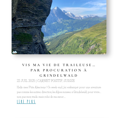
VIS MA VIE DE TRAILEUSE…
PAR PROCURATION À
GRINDELWALD
22 JUIL 2025
|
CARNET POSITIF
,
SUISSE
Hello mes P'tits Alsaciens ! Ce week-end, j'ai embarqué pour une aventure
pas comme les autres, direction les Alpes suisses, à Grindelwald, pour vivre...
non pas mon trails, mais celui de ma sœur....
LIRE PLUS