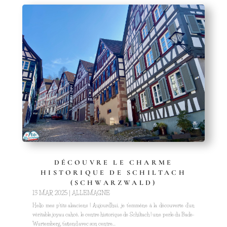
DÉCOUVRE LE CHARME
HISTORIQUE DE SCHILTACH
(SCHWARZWALD)
13 MAR 2025
|
ALLEMAGNE
Hello mes p'tits alsaciens ! Aujourd'hui, je t'emmène à la découverte d'un
véritable joyau cahcé, le centre historique de Schiltach ! une perle du Bade-
Wurtemberg, t'attend avec son centre...