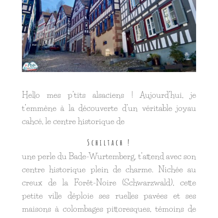
Hello mes p’tits alsaciens ! Aujourd’hui, je
t’emmène à la découverte d’un véritable joyau
cahcé, le centre historique de
Schiltach !
une perle du Bade-Wurtemberg, t’attend avec son
centre historique plein de charme. Nichée au
creux de la Forêt-Noire (Schwarzwald), cette
petite ville déploie ses ruelles pavées et ses
maisons à colombages pittoresques, témoins de