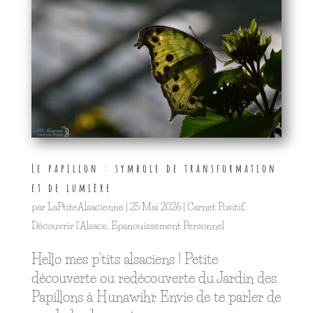
Le papillon : symbole de transformation
et de lumière
par
LaPtiteAlsacienne
|
25 Mai 2026
|
Carnet Positif
,
Découvrir l'Alsace
,
Epanouissement Personnel
Hello mes p'tits alsaciens ! Petite
découverte ou redécouverte du Jardin des
Papillons à Hunawihr Envie de te parler de