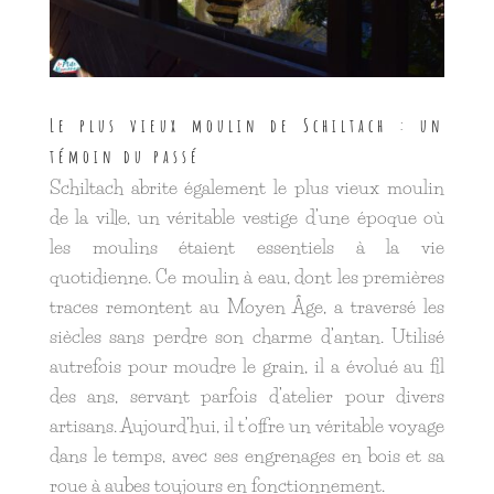
Le plus vieux moulin de Schiltach : un
témoin du passé
Schiltach abrite également le plus vieux moulin
de la ville, un véritable vestige d’une époque où
les moulins étaient essentiels à la vie
quotidienne. Ce moulin à eau, dont les premières
traces remontent au Moyen Âge, a traversé les
siècles sans perdre son charme d’antan. Utilisé
autrefois pour moudre le grain, il a évolué au fil
des ans, servant parfois d’atelier pour divers
artisans. Aujourd’hui, il t’offre un véritable voyage
dans le temps, avec ses engrenages en bois et sa
roue à aubes toujours en fonctionnement.