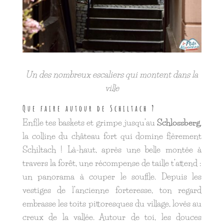
Un des nombreux escaliers qui montent dans la
ville
Que faire autour de Schiltach ?
Enfile tes baskets et grimpe jusqu’au
Schlossberg
,
la colline du château fort qui domine fièrement
Schiltach ! Là-haut, après une belle montée à
travers la forêt, une récompense de taille t’attend :
un panorama à couper le souffle. Depuis les
vestiges de l’ancienne forteresse, ton regard
embrasse les toits pittoresques du village, lovés au
creux de la vallée. Autour de toi, les douces