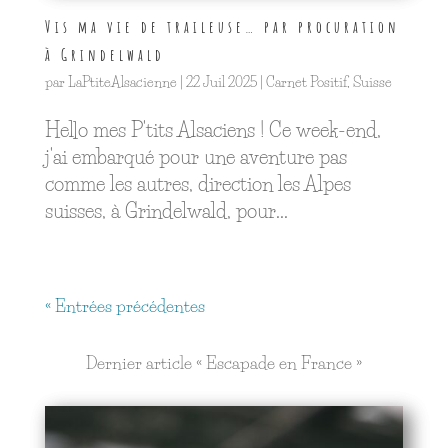
Vis ma vie de traileuse… par procuration
à Grindelwald
par
LaPtiteAlsacienne
|
22 Juil 2025
|
Carnet Positif
,
Suisse
Hello mes P'tits Alsaciens ! Ce week-end,
j'ai embarqué pour une aventure pas
comme les autres, direction les Alpes
suisses, à Grindelwald, pour...
« Entrées précédentes
Dernier article « Escapade en France »