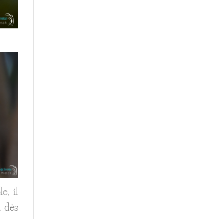
e, il
, dès