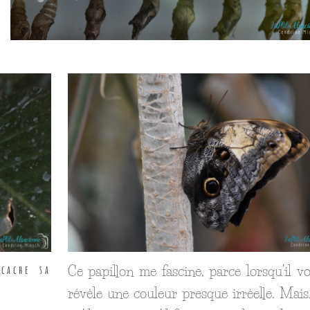
cache sa
Ce papillon me fascine, parce lorsqu’il vol
révèle une couleur presque irréelle. Mais