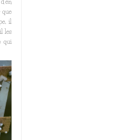
 d’en
r que
e, il
l les
e qui