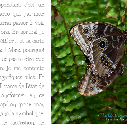
pendant, c’est un
parce que j’ai mon
urrai passer 2 voir
ons. En général, je
tillent, et la carte
e ! Mais, pourquoi
eux pas te dire que
on, je me contente
gnifiques ailes. Et
Il passe de l’état de
transformer en ce
apillon pour moi,
ans la symbolique.
de discrétion, de