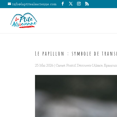
info@laptitealsacienne.com
Le papillon : symbole de tran
25 Mai 2026
|
Carnet Positif
,
Découvrir l'Alsace
,
Epanouis