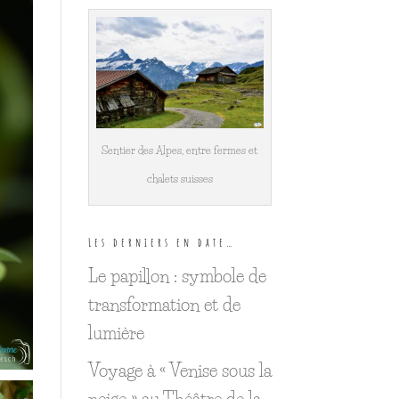
Sentier des Alpes, entre fermes et
chalets suisses
Les derniers en date…
Le papillon : symbole de
transformation et de
lumière
Voyage à « Venise sous la
neige » au Théâtre de la