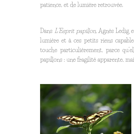
patience, et de lumière retrouvée.
Dans
L’Esprit papillon
, Agnès Ledig et
lumière et à ces petits riens capab
touche particulièrement, parce qu’el
papillons : une fragilité apparente, 