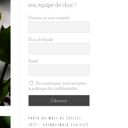
son équipe de choc !
Prénom ou nom complet
Nom de famille
Email
En continuant, vous acceptez
la politique de confidentialité
Photo du mois de Juillet
2025 : Grindelwald (Suisse)