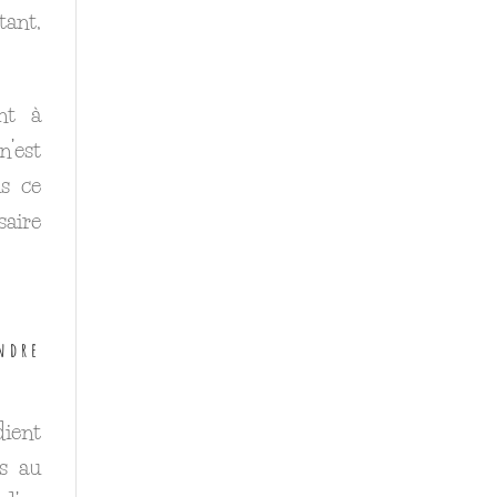
tant,
nt à
n’est
s ce
saire
ndre
ient
is au