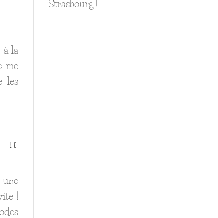
Strasbourg !
 à la
ue me
e les
, le
 une
ite !
iodes