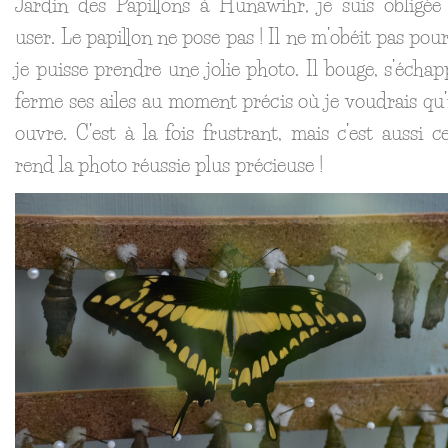
Jardin des Papillons à Hunawihr, je suis obligée
user. Le papillon ne pose pas ! Il ne m’obéit pas pou
je puisse prendre une jolie photo. Il bouge, s’échapp
ferme ses ailes au moment précis où je voudrais qu’i
ouvre. C’est à la fois frustrant, mais c’est aussi c
rend la photo réussie plus précieuse !