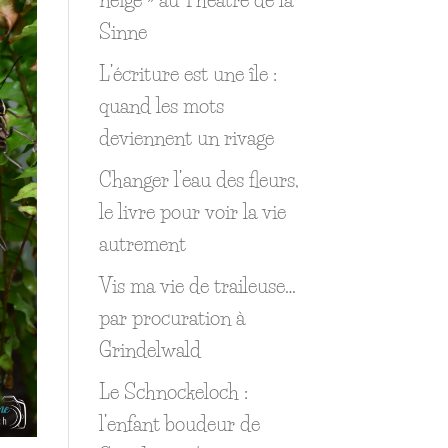
Sinne
L’écriture est une île :
quand les mots
deviennent un rivage
Changer l’eau des fleurs,
le livre pour voir la vie
autrement
Vis ma vie de traileuse…
par procuration à
Grindelwald
Le Schnockeloch :
l’enfant boudeur de