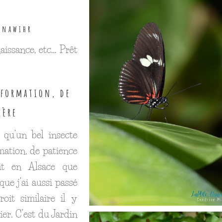
unawihr
aissance, etc… Prêt
sformation, de
ière
 qu’un bel insecte
mation, de patience
it en Alsace que
que j’ai aussi passé
it similaire il y
er. C’est du Jardin