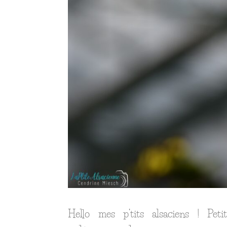
Hello mes p’tits alsaciens ! Pet