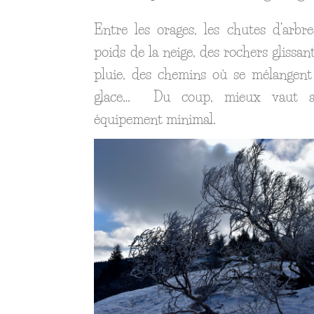
Entre les orages, les chutes d’arbre
poids de la neige, des rochers glissan
pluie, des chemins où se mélangent
glace… Du coup, mieux vaut a
équipement minimal.