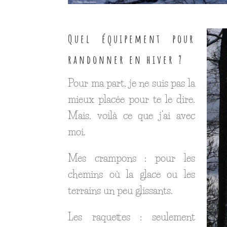
Quel équipement pour
randonner en hiver ?
Pour ma part, je ne suis pas la
mieux placée pour te le dire.
Mais, voilà ce que j’ai avec
moi.
Mes crampons : pour les
chemins où la glace ou les
terrains un peu glissants.
Les raquettes : seulement