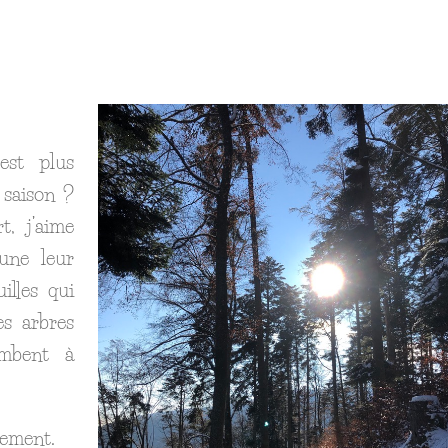
est plus
 saison ?
t, j’aime
cune leur
illes qui
es arbres
ombent à
lement.