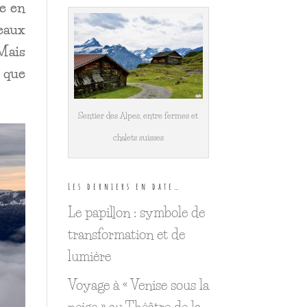
ne en
eaux
 Mais
n que
Sentier des Alpes, entre fermes et
chalets suisses
Les derniers en date…
Le papillon : symbole de
transformation et de
lumière
Voyage à « Venise sous la
neige » au Théâtre de la