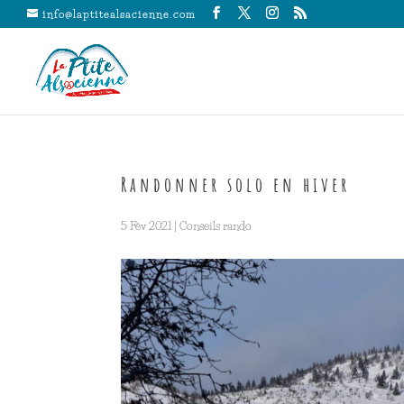
info@laptitealsacienne.com
Randonner solo en hiver
5 Fév 2021
|
Conseils rando