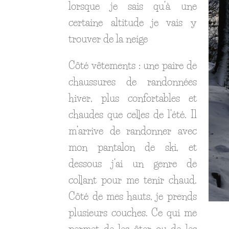
lorsque je sais qu’à une
certaine altitude je vais y
trouver de la neige
Côté vêtements : une paire de
chaussures de randonnées
hiver, plus confortables et
chaudes que celles de l’été. Il
m’arrive de randonner avec
mon pantalon de ski, et
dessous j’ai un genre de
collant pour me tenir chaud.
Côté de mes hauts, je prends
plusieurs couches. Ce qui me
permet de les ôter ou de les