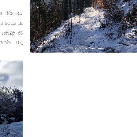
s liés au
ts sous la
 neige et
voir un