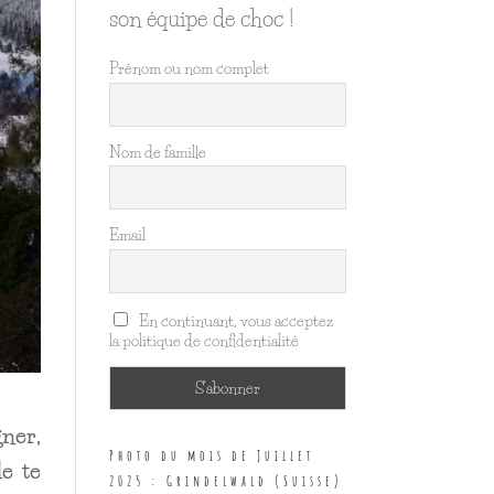
son équipe de choc !
Prénom ou nom complet
Nom de famille
Email
En continuant, vous acceptez
la politique de confidentialité
gner,
Photo du mois de Juillet
e te
2025 : Grindelwald (Suisse)