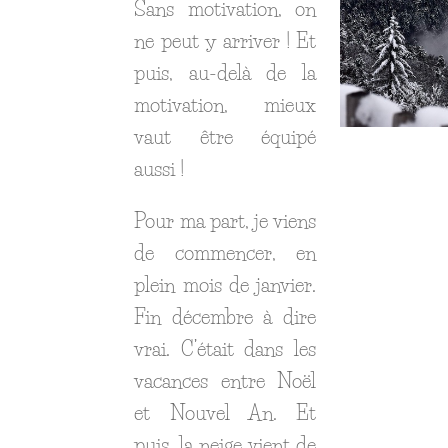
Sans motivation, on
ne peut y arriver ! Et
puis, au-delà de la
motivation, mieux
vaut être équipé
aussi !
Pour ma part, je viens
de commencer, en
plein mois de janvier.
Fin décembre à dire
vrai. C’était dans les
vacances entre Noël
et Nouvel An. Et
puis, la neige vient de