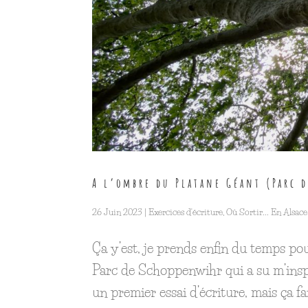
A l’ombre du Platane Géant (Parc 
26 Juin 2023
|
Exercices d'écriture
,
Où Sortir... En Alsace
Ça y’est, je prends enfin du temps pou
Parc de Schoppenwihr qui a su m’inspir
un premier essai d’écriture, mais ça fait