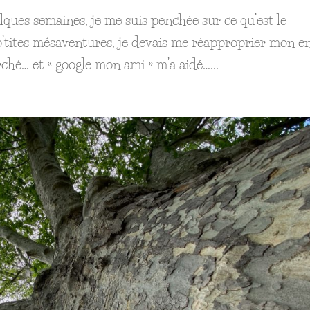
uelques semaines, je me suis penchée sur ce qu’est le
 p’tites mésaventures, je devais me réapproprier mon e
erché… et « google mon ami » m’a aidé…...