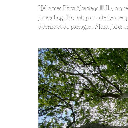
Hello mes P’tits Alsaciens !!!! Il y a q
journaling… En fait, par suite de mes
d’écrire et de partager… Alors, j’ai ch