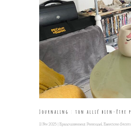
Journaling : ton allié bien-être 
11 Fév 2025
|
Epanouissement Personnel
,
Exercices d'écrit