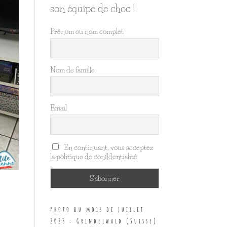
son équipe de choc !
Prénom ou nom complet
Nom de famille
Email
En continuant, vous acceptez
la politique de confidentialité
Photo du mois de Juillet
2025 : Grindelwald (Suisse)