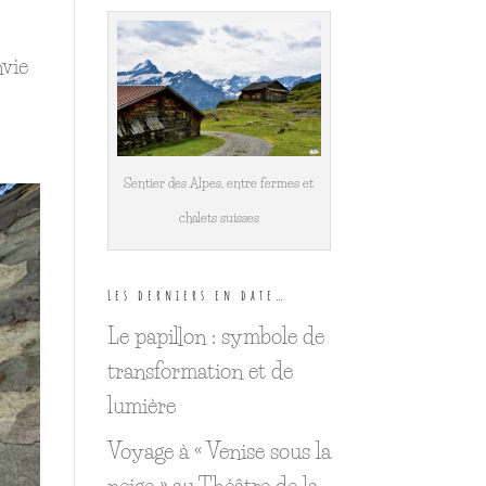
nvie
Sentier des Alpes, entre fermes et
chalets suisses
Les derniers en date…
Le papillon : symbole de
transformation et de
lumière
Voyage à « Venise sous la
neige » au Théâtre de la