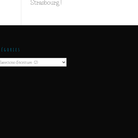
Strasbourg !
tégories
gories