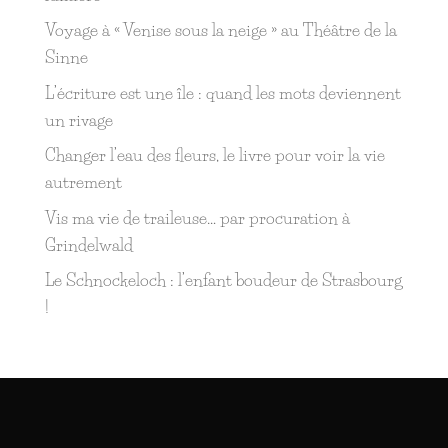
Voyage à « Venise sous la neige » au Théâtre de la
Sinne
L’écriture est une île : quand les mots deviennent
un rivage
Changer l’eau des fleurs, le livre pour voir la vie
autrement
Vis ma vie de traileuse… par procuration à
Grindelwald
Le Schnockeloch : l’enfant boudeur de Strasbourg
!