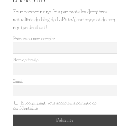
La newsletter !
Pour recevoir une fois par mois les dernières
actualités du blog de LaPtiteAlsacienne et de son
équipe de choc !
Prénom ou nom complet
Nom de famille
Email
En continuant, vous acceptez la politique de
confidentialité