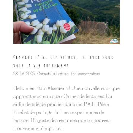
Changer l’eau des fleurs, le livre pour
voir la vie autrement
28 Juil 2025
|
Carnet de lecture
|
0 commentaires
Hello mes P’tits Alsaciens ! Une nouvelle rubrique
apparaît sur mon site : Carnet de lectures. J’ai
enfin décidé de piocher dans ma P.A.L. (Pile à
Lire) et de partager ici mes expériences de
lecture. Pas juste des résumés que tu pourras
trouver sur n’importe...