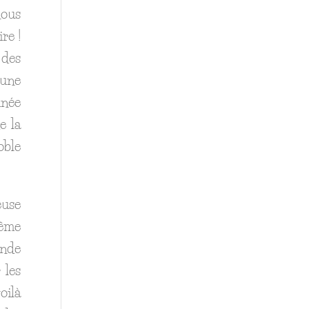
ous
re !
 des
 une
inée
e la
oble
euse
même
nde
 les
oilà