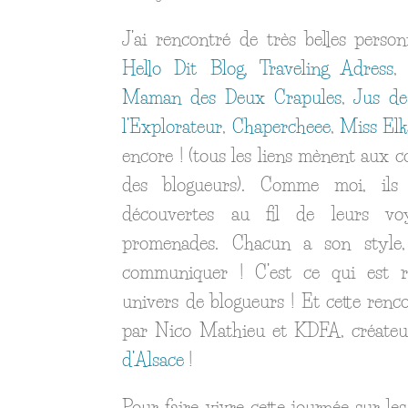
J’ai rencontré de très belles perso
Hello Dit Blog
,
Traveling Adress
Maman des Deux Crapules
,
Jus de
l’Explorateur
,
Chapercheee
,
Miss Elk
encore ! (tous les liens mènent aux 
des blogueurs). Comme moi, ils 
découvertes au fil de leurs vo
promenades. Chacun a son style
communiquer ! C’est ce qui est r
univers de blogueurs ! Et cette renco
par Nico Mathieu et KDFA, créate
d’Alsace
!
Pour faire vivre cette journée sur le