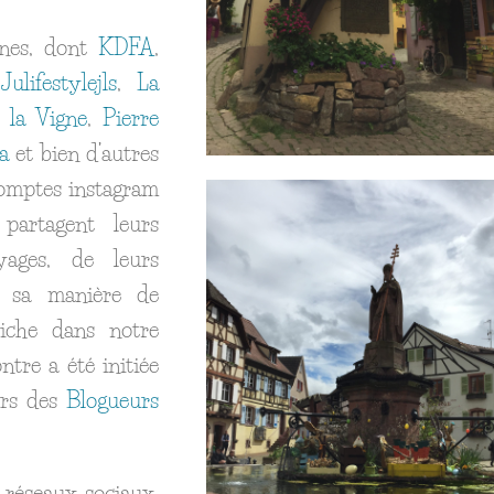
nnes, dont
KDFA
,
,
Julifestylejls
,
La
 la Vigne
,
Pierre
a
et bien d’autres
comptes instagram
partagent leurs
yages, de leurs
, sa manière de
iche dans notre
ntre a été initiée
urs des
Blogueurs
s réseaux sociaux,