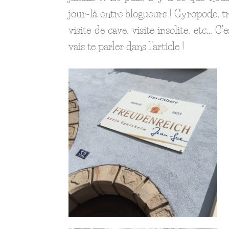
jour-là entre blogueurs ! Gyropode, tr
visite de cave, visite insolite, etc… C’
vais te parler dans l’article !