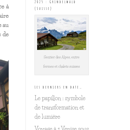
2025 : Grindelwald
ce à
(Suisse)
aire
e au
s de
Sentier des Alpes, entre
fermes et chalets suisses
Les derniers en date…
Le papillon : symbole
de transformation et
de lumière
Voyage à « Venise sous