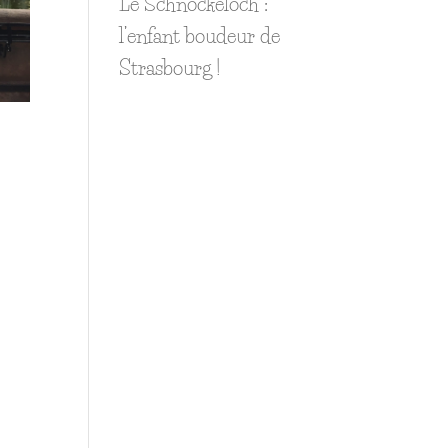
Le Schnockeloch :
l’enfant boudeur de
Strasbourg !