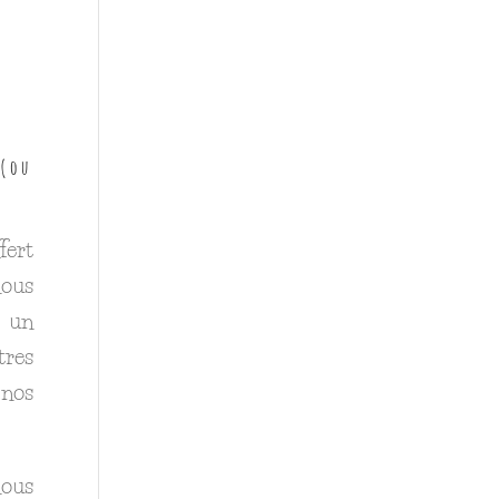
(ou
fert
nous
e un
res
 nos
nous