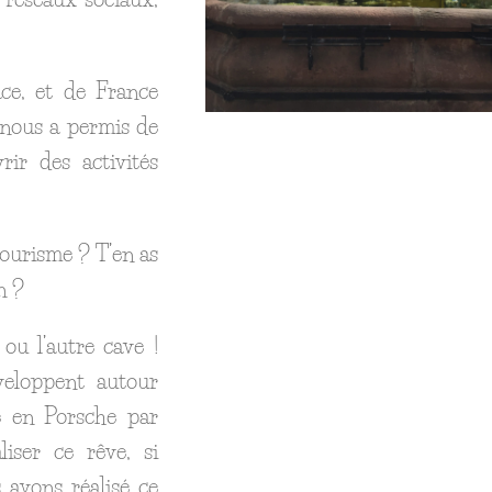
ce, et de France
 nous a permis de
rir des activités
tourisme ? T’en as
n ?
 ou l’autre cave !
éveloppent autour
e en Porsche par
liser ce rêve, si
s avons réalisé ce