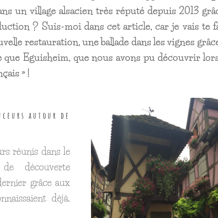
ans un village alsacien très réputé depuis 2013 grâ
tion ? Suis-moi dans cet article, car je vais te f
velle restauration, une ballade dans les vignes grâc
tre que Eguisheim, que nous avons pu découvrir lor
çais » !
nceurs autour de
rs réunis dans le
 de découverte
dernier grâce aux
nnaissaient déjà,