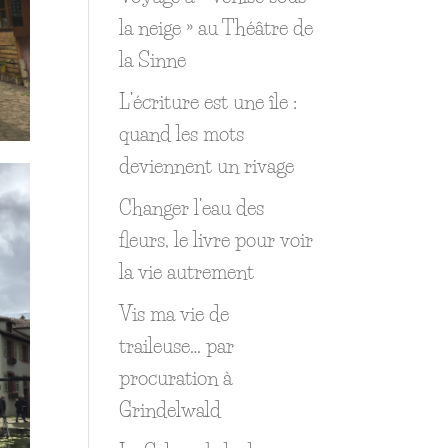
la neige » au Théâtre de
la Sinne
L’écriture est une île :
quand les mots
deviennent un rivage
Changer l’eau des
fleurs, le livre pour voir
la vie autrement
Vis ma vie de
traileuse… par
procuration à
Grindelwald