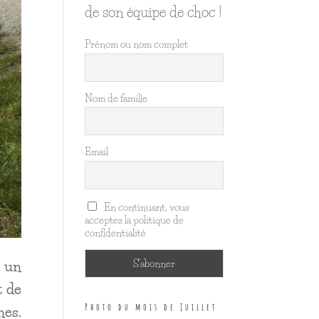
de son équipe de choc !
Prénom ou nom complet
Nom de famille
Email
En continuant, vous
acceptez la politique de
confidentialité
r un
t de
Photo du mois de Juillet
nes.