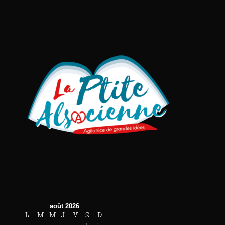
août 2026
L
M
M
J
V
S
D