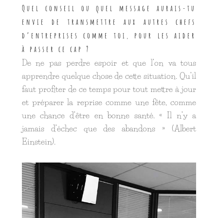
Quel conseil ou quel message aurais-tu
envie de transmettre aux autres chefs
d’entreprises comme toi, pour les aider
à passer ce cap ?
De ne pas perdre espoir et que l’on va tous
apprendre quelque chose de cette situation. Qu’il
faut profiter de ce temps pour tout mettre à jour
et préparer la reprise comme une fête, comme
une chance d’être en bonne santé. « Il n’y a
jamais d’échec que des abandons » (Albert
Einstein).