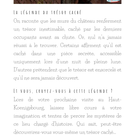
La légende du trésor caché
On raconte que les murs du château renferment
un trésor inestimable, caché par les derniers
occupants avant sa chute. Or, nul n’a jamais
réussi à le trouver. Certains affirment qu’il est
caché dans une pièce secrète, accessible
uniquement lors d’une nuit de pleine lune.
D’autres prétendent que le trésor est ensorcelé et
qu’il ne sera jamais découvert.
Et vous, croyez-vous à cette légende ?
Lors de votre prochaine visite au Haut-
Koenigsbourg, laissez libre cours à votre
imagination et tentez de percer les mystères de
ce lieu chargé d’histoire. Qui sait, peut-être
découvrirez-vous vous-même un trésor caché…