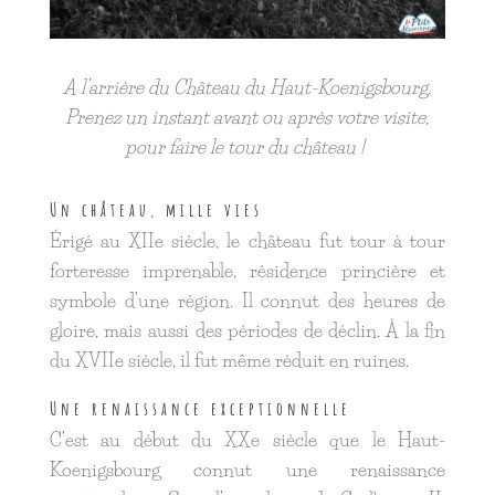
A l’arrière du Château du Haut-Koenigsbourg.
Prenez un instant avant ou après votre visite,
pour faire le tour du château !
Un château, mille vies
Érigé au XIIe siècle, le château fut tour à tour
forteresse imprenable, résidence princière et
symbole d’une région. Il connut des heures de
gloire, mais aussi des périodes de déclin. À la fin
du XVIIe siècle, il fut même réduit en ruines.
Une renaissance exceptionnelle
C’est au début du XXe siècle que le Haut-
Koenigsbourg connut une renaissance