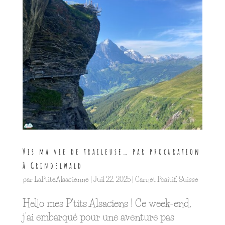
Vis ma vie de traileuse… par procuration
à Grindelwald
par
LaPtiteAlsacienne
|
Juil 22, 2025
|
Carnet Positif
,
Suisse
Hello mes P'tits Alsaciens ! Ce week-end,
j'ai embarqué pour une aventure pas