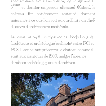
spectaculaire. Sous l’impulsion de Guillaume II,
ème
3
et dernier empereur allemand (Kaiser), le
château fut entièrement restauré, donnant
naissance à ce que l’on voit aujourd’hui : un chef-
d’œuvre d’architecture médiévale.
La restauration fut orchestrée par Bodo Ebhardt
(architecte et archéologue berlinois) entre 1901 et
1908. Il souhaitait présenter le château comme il
était aux alentours de 1500, malgré l’absence
d’indices archéologiques et d’archives.