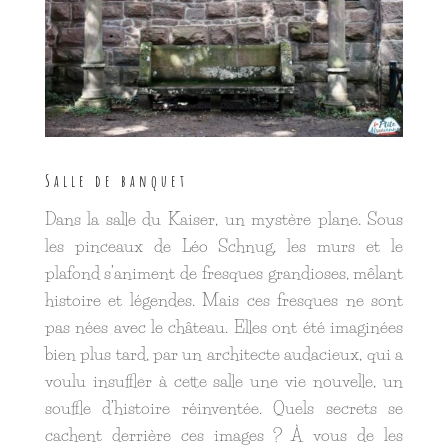
Salle de banquet
Dans la salle du Kaiser, un mystère plane. Sous
les pinceaux de Léo Schnug, les murs et le
plafond s’animent de fresques grandioses, mêlant
histoire et légendes. Mais ces fresques ne sont
pas nées avec le château. Elles ont été imaginées
bien plus tard, par un architecte audacieux, qui a
voulu insuffler à cette salle une vie nouvelle, un
souffle d’histoire réinventée. Quels secrets se
cachent derrière ces images ? À vous de les